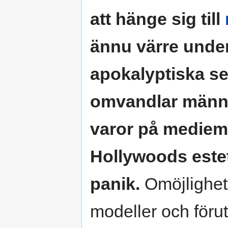
att hänge sig till
ännu värre under
apokalyptiska se
omvandlar männis
varor på mediem
Hollywoods estet
panik.
Omöjlighete
modeller och för