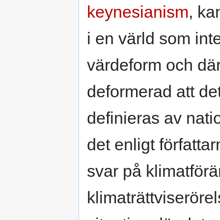
keynesianism
, ka
i en värld som int
värdeform och där 
deformerad att det
definieras av nat
det enligt författar
svar på klimatför
klimaträttviserörels