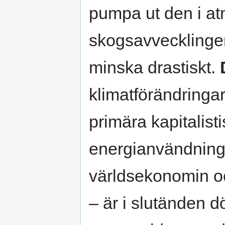
pumpa ut den i at
skogsavvecklingen
minska drastiskt.
klimatförändringa
primära kapitalisti
energianvändninge
världsekonomin oc
– är i slutänden d