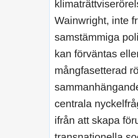
klimaträttviseröre
Wainwright, inte 
samstämmiga polit
kan förväntas elle
mångfasetterad rö
sammanhängande po
centrala nyckelfrå
ifrån att skapa fö
transnationella s