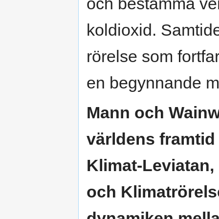
och bestämma vem 
koldioxid. Samtid
rörelse som fortfar
en begynnande me
Mann och Wainwr
världens framtid
Klimat-Leviatan
och Klimatrörels
dynamiken mell