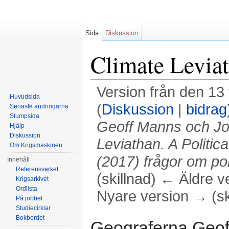
Sida
Diskussion
Climate Levia
Version från den 13 
Huvudsida
(
Diskussion
|
bidrag
Senaste ändringarna
Slumpsida
Geoff Manns och Joel
Hjälp
Diskussion
Leviathan. A Politic
Om Krigsmaskinen
(2017) frågor om polit
Innehåll
Referensverket
(skillnad) ← Äldre v
Krigsarkivet
Ordlista
Nyare version → (sk
På jobbet
Studiecirklar
Hoppa till:
navigering
,
sök
Bokbordet
Geograferna Geof