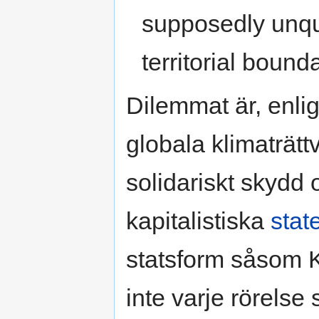
supposedly unque
territorial bound
Dilemmat är, enli
globala klimaträtt
solidariskt skydd
kapitalistiska
stat
statsform såsom Kl
inte varje rörelse