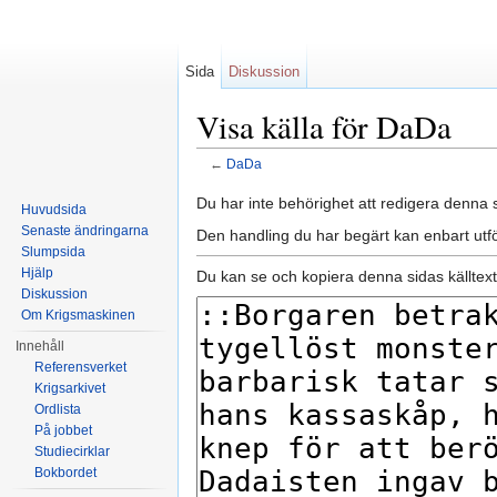
Sida
Diskussion
Visa källa för DaDa
←
DaDa
Hoppa till:
navigering
,
sök
Du har inte behörighet att redigera denna s
Huvudsida
Senaste ändringarna
Den handling du har begärt kan enbart utf
Slumpsida
Hjälp
Du kan se och kopiera denna sidas källtext
Diskussion
Om Krigsmaskinen
Innehåll
Referensverket
Krigsarkivet
Ordlista
På jobbet
Studiecirklar
Bokbordet