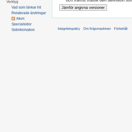
och främst måste den definition som 
Verktyg
Vad som länkar hit
Relaterade ändringar
Atom
Specialsidor
Integritetspolicy
Om Krigsmaskinen
Förbehåll
Sidinformation