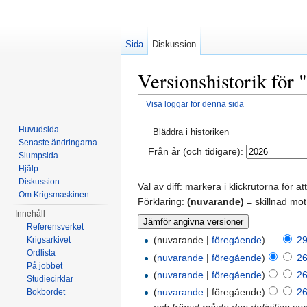
Sida
Diskussion
Versionshistorik för
Visa loggar för denna sida
Hoppa till:
navigering
,
sök
Huvudsida
Bläddra i historiken
Senaste ändringarna
Från år (och tidigare):
Slumpsida
Hjälp
Diskussion
Val av diff: markera i klickrutorna för a
Om Krigsmaskinen
Förklaring:
(nuvarande)
= skillnad mot
Innehåll
Referensverket
(nuvarande |
föregående
)
29
Krigsarkivet
Ordlista
(
nuvarande
|
föregående
)
26
På jobbet
(
nuvarande
|
föregående
)
26
Studiecirklar
(
nuvarande
| föregående)
26
Bokbordet