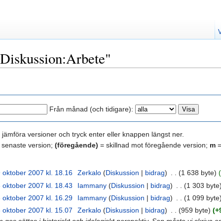
 "Diskussion:Arbete"
Från månad (och tidigare):
tt jämföra versioner och tryck enter eller knappen längst ner.
 senaste version;
(föregående)
= skillnad mot föregående version;
m
=
 oktober 2007 kl. 18.16
‎
Zerkalo
(
Diskussion
|
bidrag
)
‎
. .
(1 638 byte)
 oktober 2007 kl. 18.43
‎
Iammany
(
Diskussion
|
bidrag
)
‎
. .
(1 303 byte
 oktober 2007 kl. 16.29
‎
Iammany
(
Diskussion
|
bidrag
)
‎
. .
(1 099 byte
 oktober 2007 kl. 15.07
‎
Zerkalo
(
Diskussion
|
bidrag
)
‎
. .
(959 byte)
(+