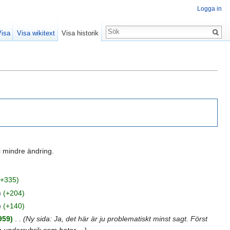
Logga in
Visa
Visa wikitext
Visa historik
 mindre ändring.
(+335)
)
(+204)
)
(+140)
959)
‎
. .
(Ny sida: Ja, det här är ju problematiskt minst sagt. Först