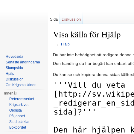
Sida
Diskussion
Visa källa för Hjälp
←
Hjälp
Hoppa till:
navigering
,
sök
Du har inte behörighet att redigera denna s
Huvudsida
Senaste ändringarna
Den handling du har begärt kan enbart utf
Slumpsida
Hjälp
Du kan se och kopiera denna sidas källtext
Diskussion
Om Krigsmaskinen
Innehåll
Referensverket
Krigsarkivet
Ordlista
På jobbet
Studiecirklar
Bokbordet