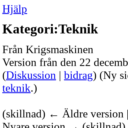
Hjälp
Kategori:Teknik
Från Krigsmaskinen
Version från den 22 decemb
(
Diskussion
|
bidrag
)
(Ny si
teknik
.)
(skillnad) ← Äldre version 
Nyare version → (skillnad)