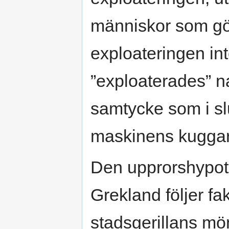
människor som gör
exploateringen inte
”exploaterades” n
samtycke som i sl
maskinens kuggar 
Den upprorshypote
Grekland följer fa
stadsgerillans mön