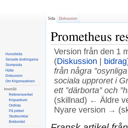
Sida
Diskussion
Prometheus re
Version från den 1 
Huvudsida
(
Diskussion
|
bidrag
Senaste ändringarna
Slumpsida
från några ”osynlig
Hjälp
Diskussion
sociala upproret i G
Om Krigsmaskinen
ett ”därborta” och ”h
Innehåll
Referensverket
(skillnad) ← Äldre v
Krigsarkivet
Ordlista
Nyare version → (sk
På jobbet
Studiecirklar
Hoppa till:
navigering
,
sök
Bokbordet
Fransk artikel från