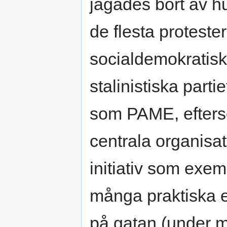
jagades bort av hu
de flesta proteste
socialdemokratisk
stalinistiska part
som PAME, efters
centrala organisatö
initiativ som exem
många praktiska e
på gatan (under m