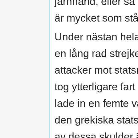
järnhand, eller så 
är mycket som stå
Under nästan hel
en lång rad strejk
attacker mot stats
tog ytterligare far
lade in en femte 
den grekiska stats
av dessa skulder 