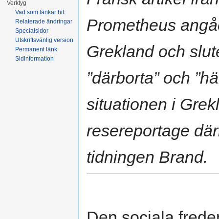
Verktyg
Vad som länkar hit
Prometheus angåen
Relaterade ändringar
Specialsidor
Utskriftsvänlig version
Grekland och slut
Permanent länk
Sidinformation
”därborta” och ”h
situationen i Grek
resereportage däri
tidningen Brand.
Den sociala frede