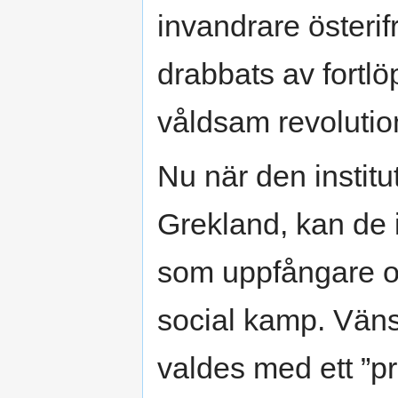
invandrare österif
drabbats av fortlö
våldsam revolutio
Nu när den institu
Grekland, kan de i
som uppfångare 
social kamp. Väns
valdes med ett ”p