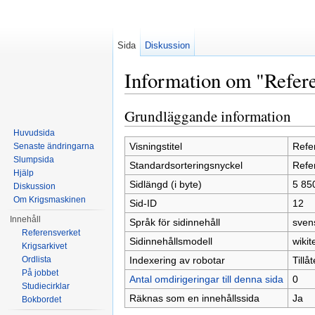
Sida
Diskussion
Information om "Refer
Hoppa till:
navigering
,
sök
Grundläggande information
Huvudsida
Visningstitel
Refe
Senaste ändringarna
Slumpsida
Standardsorteringsnyckel
Refe
Hjälp
Sidlängd (i byte)
5 85
Diskussion
Om Krigsmaskinen
Sid-ID
12
Innehåll
Språk för sidinnehåll
sven
Referensverket
Sidinnehållsmodell
wikit
Krigsarkivet
Indexering av robotar
Tillå
Ordlista
På jobbet
Antal omdirigeringar till denna sida
0
Studiecirklar
Räknas som en innehållssida
Ja
Bokbordet