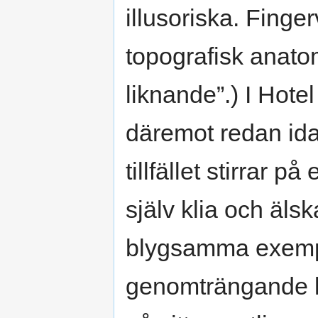
illusoriska. Finge
topografisk anatom
liknande”.) I Hote
däremot redan ida
tillfället stirrar 
själv klia och älsk
blygsamma exempe
genomträngande kä