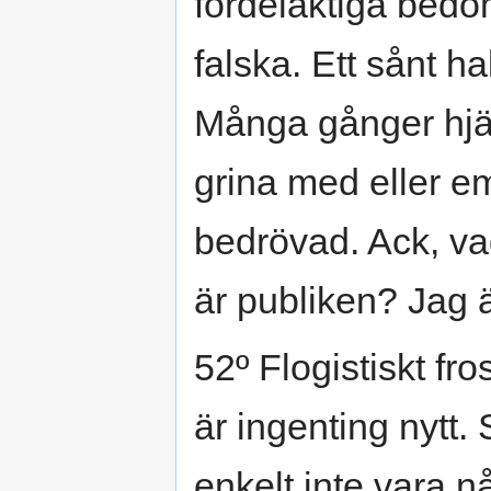
fördelaktiga bedö
falska. Ett sånt hall
Många gånger hjäl
grina med eller e
bedrövad. Ack, va
är publiken? Jag ä
52º Flogistiskt fro
är ingenting nytt.
enkelt inte vara 