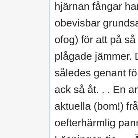
hjärnan fångar han
obevisbar grundsat
ofog) för att på s
plågade jämmer. De
således genant för
ack så åt. . . En
aktuella (bom!) f
oefterhärmlig pann