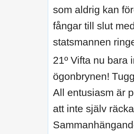
som aldrig kan för
fångar till slut me
statsmannen ringer
21º Vifta nu bara
ögonbrynen! Tugga
All entusiasm är 
att inte själv räcka
Sammanhängande b