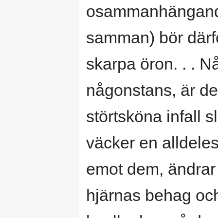
osammanhängande
samman) bör därfö
skarpa öron. . . N
någonstans, är de
störtsköna infall s
väcker en alldeles
emot dem, ändrar
hjärnas behag och