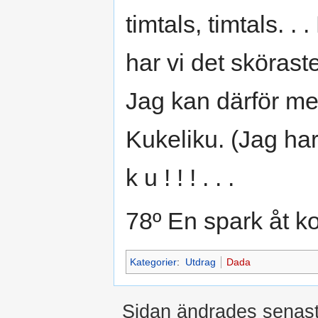
timtals, timtals. .
har vi det sköraste
Jag kan därför med
Kukeliku. (Jag har j
k u ! ! ! . . .
78º En spark åt k
Kategorier
:
Utdrag
Dada
Sidan ändrades senast 