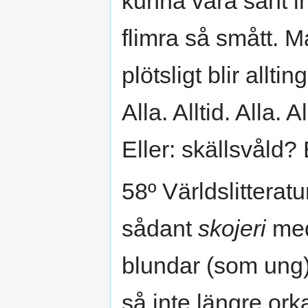
kunna vara sant in
flimra så smått. 
plötsligt blir alltin
Alla. Alltid. Alla.
Eller: skällsvåld? E
58º Världslitteratu
sådant
skojeri
med
blundar (som ung)
så inte längre orkar