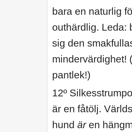
bara en naturlig fö
outhärdlig. Leda: 
sig den smakfull
mindervärdighet!
pantlek!)
12º Silkesstrumpor
är en fåtölj. Värl
hund
är
en hängma