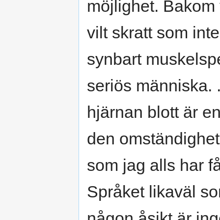
möjlighet. Bakom 
vilt skratt som in
synbart muskelsp
seriös människa. .
hjärnan blott är e
den omständighete
som jag alls har få
Språket likaväl so
någon åsikt är ing