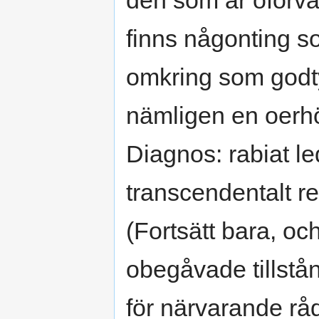
finns någonting s
omkring som godty
nämligen en oerhö
Diagnos: rabiat led
transcendentalt r
(Fortsätt bara, och
obegåvade tillstå
för närvarande råd