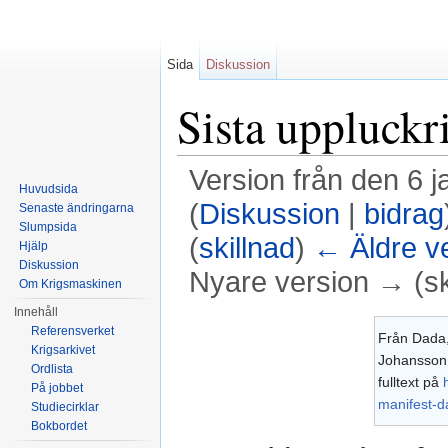
Sida
Diskussion
Sista uppluckr
Version från den 6 j
Huvudsida
(
Diskussion
|
bidrag
Senaste ändringarna
Slumpsida
(
skillnad
)
← Äldre v
Hjälp
Diskussion
Nyare version → (sk
Om Krigsmaskinen
Hoppa till:
navigering
,
sök
Innehåll
Referensverket
Från Dada,
Krigsarkivet
Johansson, 
Ordlista
fulltext på
På jobbet
manifest-d
Studiecirklar
Bokbordet