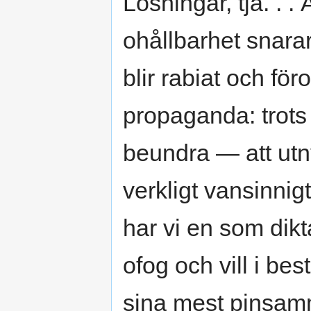
Lösningar, tja. . .
ohållbarhet snara
blir rabiat och f
propaganda: trots 
beundra — att utny
verkligt vansinnig
har vi en som dikt
ofog och vill i be
sina mest pinsamma