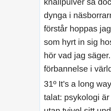
knallpulver så doc
dynga i näsborrarn
förstår hoppas jag
som hyrt in sig h
hör vad jag säge
förbannelse i värld
31º It’s a long way
talat: psykologi ä
utan tvivel sitt u