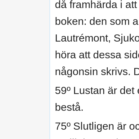
då framhärda i att
boken: den som a
Lautrémont, Sjukov
höra att dessa si
någonsin skrivs. 
59º Lustan är det 
bestå.
75º Slutligen är o