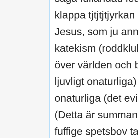
klappa tjtjtjtjyrk
Jesus, som ju annar
katekism (roddklub
över världen och bl
ljuvligt onaturliga
onaturliga (det evi
(Detta är summan 
fuffige spetsbov t