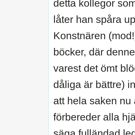
detta kollegor som
låter han spåra up
Konstnären (mod!)
böcker, där denn
varest det ömt blö
dåliga är bättre) i
att hela saken nu
förbereder alla hjä
säga fulländad led