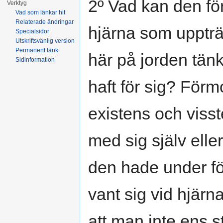
2º Vad kan den fö
Verktyg
Vad som länkar hit
Relaterade ändringar
hjärna som upptr
Specialsidor
Utskriftsvänlig version
Permanent länk
här på jorden tän
Sidinformation
haft för sig? För
existens och visst
med sig själv elle
den hade under f
vant sig vid hjärna
att man inte ens st