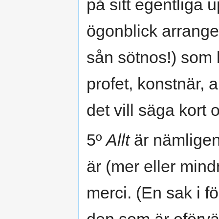
på sitt egentliga
ögonblick arrange
sån sötnos!) som b
profet, konstnär, 
det vill säga kort
5º
Allt
är nämligen 
är (mer eller mindr
merci. (En sak i f
den som är oförväg