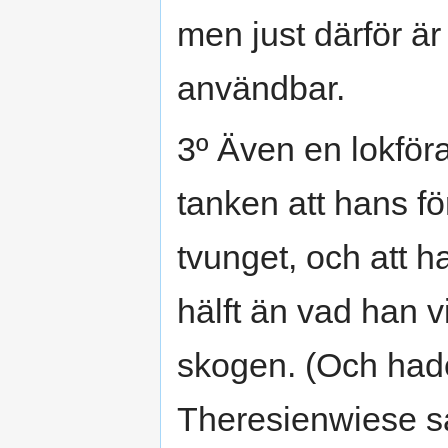
men just därför är
användbar.
3º Även en lokför
tanken att hans för
tvunget, och att h
hälft än vad han v
skogen. (Och hade 
Theresienwiese s