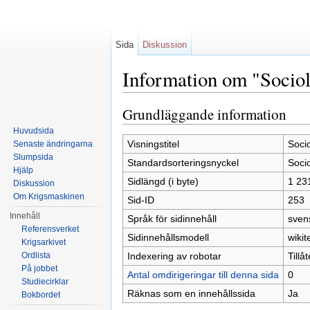
Sida
Diskussion
Information om "Sociol
Hoppa till:
navigering
,
sök
Grundläggande information
Huvudsida
Visningstitel
Socio
Senaste ändringarna
Slumpsida
Standardsorteringsnyckel
Socio
Hjälp
Sidlängd (i byte)
1 23
Diskussion
Om Krigsmaskinen
Sid-ID
253
Innehåll
Språk för sidinnehåll
sven
Referensverket
Sidinnehållsmodell
wikit
Krigsarkivet
Indexering av robotar
Tillå
Ordlista
På jobbet
Antal omdirigeringar till denna sida
0
Studiecirklar
Räknas som en innehållssida
Ja
Bokbordet