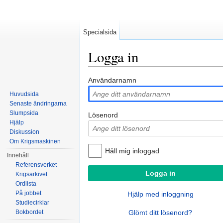
Specialsida
Logga in
Hoppa till:
navigering
,
sök
Användarnamn
Huvudsida
Senaste ändringarna
Slumpsida
Lösenord
Hjälp
Diskussion
Om Krigsmaskinen
Håll mig inloggad
Innehåll
Referensverket
Krigsarkivet
Ordlista
På jobbet
Hjälp med inloggning
Studiecirklar
Bokbordet
Glömt ditt lösenord?