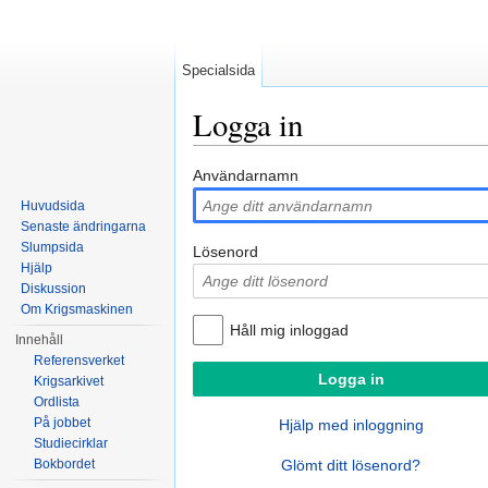
Specialsida
Logga in
Hoppa till:
navigering
,
sök
Användarnamn
Huvudsida
Senaste ändringarna
Slumpsida
Lösenord
Hjälp
Diskussion
Om Krigsmaskinen
Håll mig inloggad
Innehåll
Referensverket
Krigsarkivet
Ordlista
På jobbet
Hjälp med inloggning
Studiecirklar
Bokbordet
Glömt ditt lösenord?