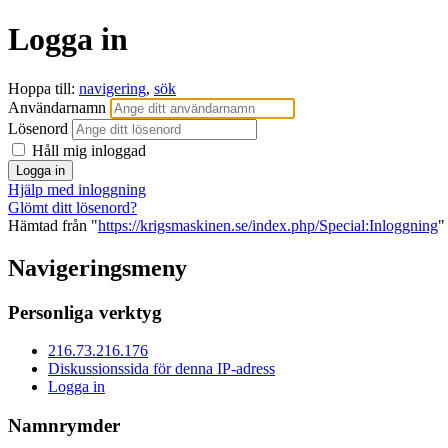
Logga in
Hoppa till:
navigering
,
sök
Användarnamn
Lösenord
Håll mig inloggad
Hjälp med inloggning
Glömt ditt lösenord?
Hämtad från "
https://krigsmaskinen.se/index.php/Special:Inloggning
"
Navigeringsmeny
Personliga verktyg
216.73.216.176
Diskussionssida för denna IP-adress
Logga in
Namnrymder