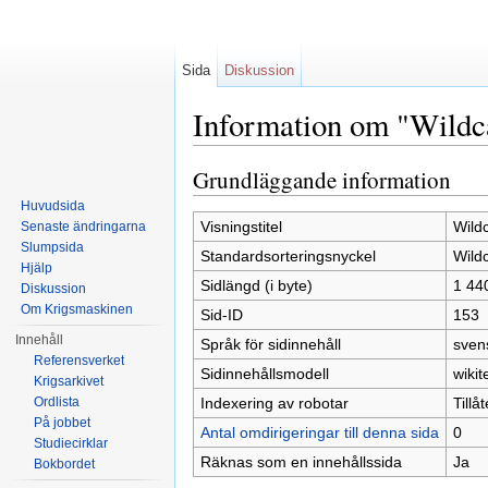
Sida
Diskussion
Information om "Wildc
Hoppa till:
navigering
,
sök
Grundläggande information
Huvudsida
Visningstitel
Wild
Senaste ändringarna
Slumpsida
Standardsorteringsnyckel
Wild
Hjälp
Sidlängd (i byte)
1 44
Diskussion
Om Krigsmaskinen
Sid-ID
153
Innehåll
Språk för sidinnehåll
sven
Referensverket
Sidinnehållsmodell
wikit
Krigsarkivet
Indexering av robotar
Tillå
Ordlista
På jobbet
Antal omdirigeringar till denna sida
0
Studiecirklar
Räknas som en innehållssida
Ja
Bokbordet