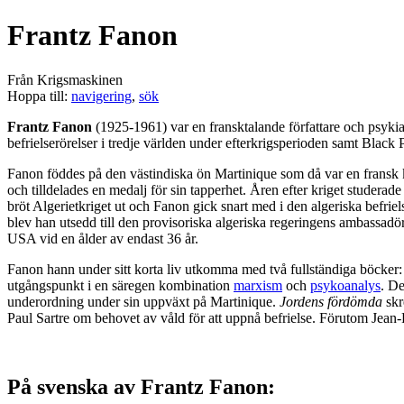
Frantz Fanon
Från Krigsmaskinen
Hoppa till:
navigering
,
sök
Frantz Fanon
(1925-1961) var en fransktalande författare och psykiatr
befrielserörelser i tredje världen under efterkrigsperioden samt Blac
Fanon föddes på den västindiska ön Martinique som då var en fransk k
och tilldelades en medalj för sin tapperhet. Åren efter kriget studera
bröt Algerietkriget ut och Fanon gick snart med i den algeriska befri
blev han utsedd till den provisoriska algeriska regeringens ambassadö
USA vid en ålder av endast 36 år.
Fanon hann under sitt korta liv utkomma med två fullständiga böcker
utgångspunkt i en säregen kombination
marxism
och
psykoanalys
. D
underordning under sin uppväxt på Martinique.
Jordens fördömda
skr
Paul Sartre om behovet av våld för att uppnå befrielse. Förutom Jean-
På svenska av Frantz Fanon: