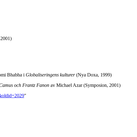
 2001)
 Homi Bhabha i
Globaliseringens kulturer
(Nya Doxa, 1999)
rt Camus och Frantz Fanon
av Michael Azar (Symposion, 2001)
n&oldid=2029
"