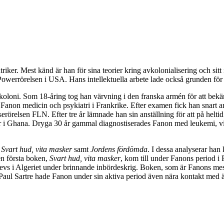
iker. Mest känd är han för sina teorier kring avkolonialisering och sitt 
k Powerrörelsen i USA. Hans intellektuella arbete lade också grunden för
oloni. Som 18-åring tog han värvning i den franska armén för att bekäm
de Fanon medicin och psykiatri i Frankrike. Efter examen fick han snart a
elserörelsen FLN. Efter tre år lämnade han sin anställning för att på h
r i Ghana. Dryga 30 år gammal diagnostiserades Fanon med leukemi, vilk
:
Svart hud, vita masker
samt
Jordens fördömda
. I dessa analyserar han
en första boken,
Svart hud, vita masker
, kom till under Fanons period i
evs i Algeriet under brinnande inbördeskrig. Boken, som är Fanons mest i
Paul Sartre hade Fanon under sin aktiva period även nära kontakt med änn