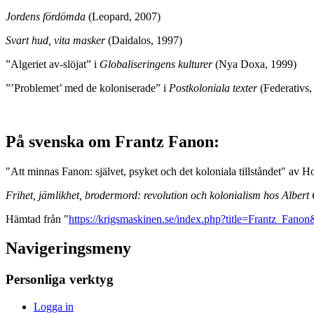
Jordens fördömda
(Leopard, 2007)
Svart hud, vita masker
(Daidalos, 1997)
”Algeriet av-slöjat” i
Globaliseringens kulturer
(Nya Doxa, 1999)
”’Problemet’ med de koloniserade” i
Postkoloniala texter
(Federativs,
På svenska om Frantz Fanon:
"Att minnas Fanon: självet, psyket och det koloniala tillståndet" av
Frihet, jämlikhet, brodermord: revolution och kolonialism hos Albe
Hämtad från "
https://krigsmaskinen.se/index.php?title=Frantz_Fano
Navigeringsmeny
Personliga verktyg
Logga in