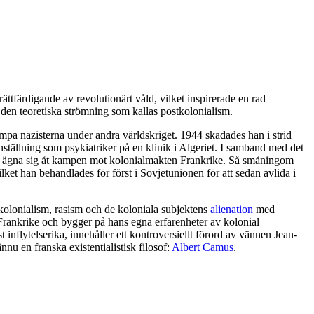
rättfärdigande av revolutionärt våld, vilket inspirerade en rad
 den teoretiska strömning som kallas postkolonialism.
pa nazisterna under andra världskriget. 1944 skadades han i strid
nställning som psykiatriker på en klinik i Algeriet. I samband med det
eltid ägna sig åt kampen mot kolonialmakten Frankrike. Så småningom
et han behandlades för först i Sovjetunionen för att sedan avlida i
 kolonialism, rasism och de koloniala subjektens
alienation
med
 Frankrike och bygger på hans egna erfarenheter av kolonial
nflytelserika, innehåller ett kontroversiellt förord av vännen Jean-
u en franska existentialistisk filosof:
Albert Camus
.