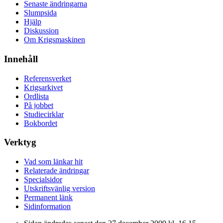
Senaste ändringarna
Slumpsida
Hjälp
Diskussion
Om Krigsmaskinen
Innehåll
Referensverket
Krigsarkivet
Ordlista
På jobbet
Studiecirklar
Bokbordet
Verktyg
Vad som länkar hit
Relaterade ändringar
Specialsidor
Utskriftsvänlig version
Permanent länk
Sidinformation