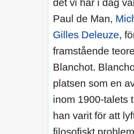
det vi har i dag v
Paul de Man,
Mic
Gilles Deleuze
, f
framstående teoret
Blanchot. Blanchot
platsen som en av 
inom 1900-talets 
han varit för att ly
filosofiskt problem