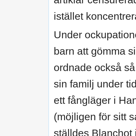
istället koncentrer
Under ockupatione
barn att gömma s
ordnade också så a
sin familj under t
ett fångläger i H
(möjligen för sit
ställdes Blanchot 