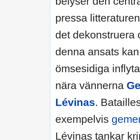
belyser den centr
pressa litterature
det dekonstruera o
denna ansats kan 
ömsesidiga inflyt
nära vännerna
Ge
Lévinas
. Bataill
exempelvis
geme
Lévinas tankar kri