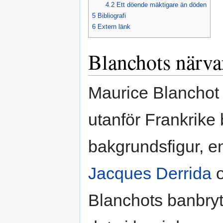
4.2
Ett döende mäktigare än döden
5
Bibliografi
6
Extern länk
Blanchots närva
Maurice Blanchot ä
utanför Frankrike
bakgrundsfigur, e
Jacques Derrida
Blanchots banbry