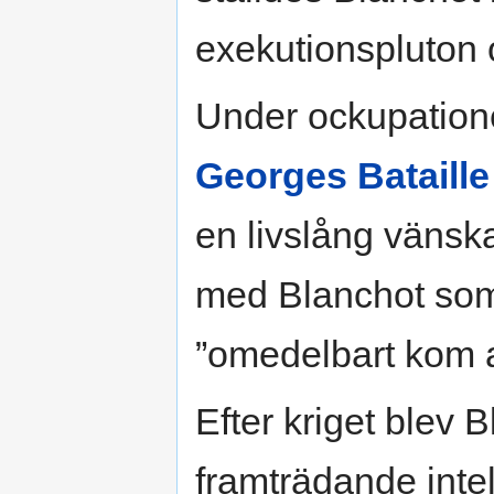
exekutionspluton 
Under ockupatione
Georges Bataille
en livslång vänsk
med Blanchot som
”omedelbart kom a
Efter kriget blev B
framträdande inte