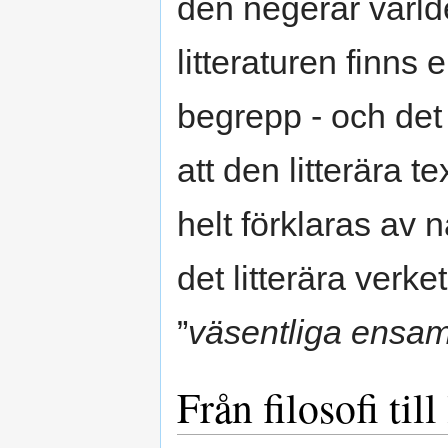
den negerar värld
litteraturen finns 
begrepp - och det
att den litterära t
helt förklaras av n
det litterära verke
”
väsentliga ensa
Från filosofi till