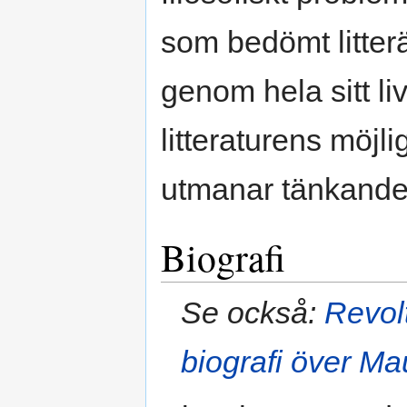
som bedömt litterä
genom hela sitt li
litteraturens möjli
utmanar tänkande
Biografi
Se också:
Revol
biografi över Ma