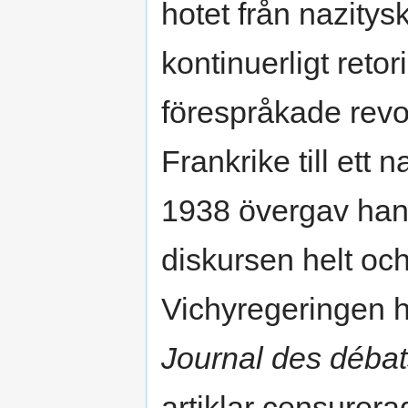
hotet från nazitys
kontinuerligt retor
förespråkade revol
Frankrike till ett 
1938 övergav han 
diskursen helt och
Vichyregeringen h
Journal des déba
artiklar censurer