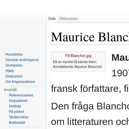
Sida
Diskussion
Maurice Blanc
Hoppa till:
navigering
,
sök
Mau
Huvudsida
Fil:Blanchot.jpg
Senaste ändringarna
Ett av mycket få kända foton
Slumpsida
föreställande Maurice Blanchot.
190
Hjälp
Diskussion
Om Krigsmaskinen
fransk författare, fi
Innehåll
Referensverket
Krigsarkivet
Den fråga Blancho
Ordlista
På jobbet
Studiecirklar
om litteraturen o
Bokbordet