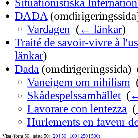
Situationistiska Internatio
DADA
(omdirigeringssida)
Vardagen
‎
(
← länkar
)
Traité de savoir-vivre à l'
länkar
)
Dada
(omdirigeringssida) ‎
Vaneigem om nihilism
‎
Skådespelssamhället
‎
(
←
Lavorare con lentezza
‎
(
Hurlements en faveur d
Visa (förra 50 | nästa 50) (
20
|
50
|
100
|
250
|
500
)