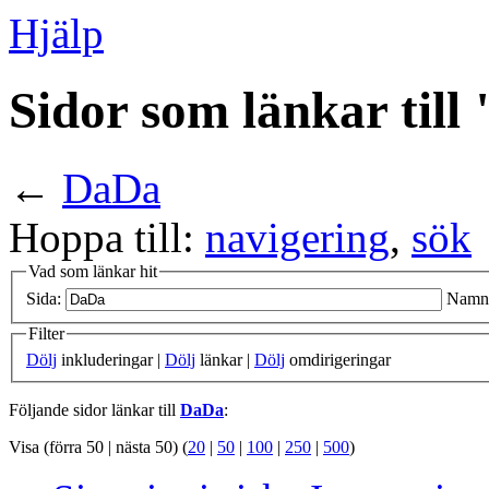
Hjälp
Sidor som länkar til
←
DaDa
Hoppa till:
navigering
,
sök
Vad som länkar hit
Sida:
Namn
Filter
Dölj
inkluderingar |
Dölj
länkar |
Dölj
omdirigeringar
Följande sidor länkar till
DaDa
:
Visa (förra 50 | nästa 50) (
20
|
50
|
100
|
250
|
500
)