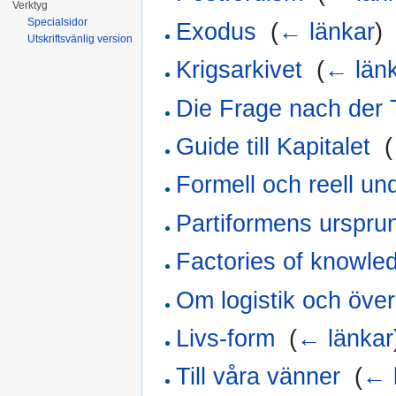
Verktyg
Specialsidor
Exodus
‎
(
← länkar
)
Utskriftsvänlig version
Krigsarkivet
‎
(
← län
Die Frage nach der 
Guide till Kapitalet
‎
(
Formell och reell un
Partiformens urspru
Factories of knowledg
Om logistik och öve
Livs-form
‎
(
← länkar
Till våra vänner
‎
(
← 