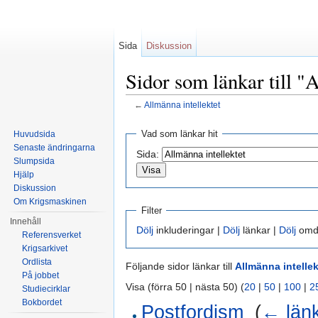
Sida
Diskussion
Sidor som länkar till "
←
Allmänna intellektet
Hoppa till:
navigering
,
sök
Vad som länkar hit
Huvudsida
Senaste ändringarna
Sida:
Slumpsida
Hjälp
Diskussion
Om Krigsmaskinen
Filter
Innehåll
Dölj
inkluderingar |
Dölj
länkar |
Dölj
omdi
Referensverket
Krigsarkivet
Ordlista
Följande sidor länkar till
Allmänna intellek
På jobbet
Visa (förra 50 | nästa 50) (
20
|
50
|
100
|
2
Studiecirklar
Bokbordet
Postfordism
‎
(
← län