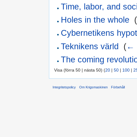
Time, labor, and soc
Holes in the whole
‎
Cybernetikens hypo
Teknikens värld
‎
(
← 
The coming revoluti
Visa (förra 50 | nästa 50) (
20
|
50
|
100
|
2
Integritetspolicy
Om Krigsmaskinen
Förbehåll