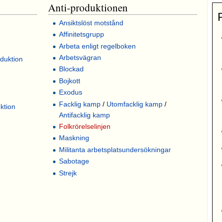
Anti-produktionen
Ansiktslöst motstånd
Affinitetsgrupp
Arbeta enligt regelboken
Arbetsvägran
duktion
Blockad
Bojkott
Exodus
Facklig kamp
/
Utomfacklig kamp
/
ktion
Antifacklig kamp
Folkrörelselinjen
Maskning
Militanta arbetsplatsundersökningar
Sabotage
Strejk