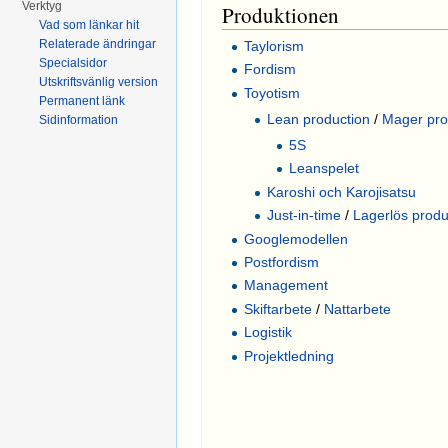
Verktyg
Produktionen
Vad som länkar hit
Relaterade ändringar
Taylorism
Specialsidor
Fordism
Utskriftsvänlig version
Toyotism
Permanent länk
Lean production
/
Mager pro
Sidinformation
5S
Leanspelet
Karoshi och Karojisatsu
Just-in-time
/
Lagerlös produ
Googlemodellen
Postfordism
Management
Skiftarbete
/
Nattarbete
Logistik
Projektledning