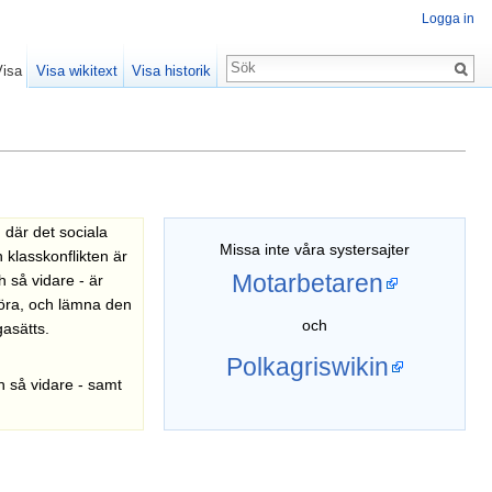
Logga in
Visa
Visa wikitext
Visa historik
 där det sociala
Missa inte våra systersajter
 klasskonflikten är
Motarbetaren
 så vidare - är
störa, och lämna den
och
gasätts.
Polkagriswikin
h så vidare - samt