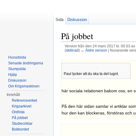
Sida
Diskussion
På jobbet
Version från den 24 mars 2017 kl. 00.03 av
(
skillnad
)
← Äldre version
| Nuvarande versi
Hoppa till:
navigering
,
sök
Huvudsida
Senaste ändringarna
Slumpsida
Paul tycker att du ska ta det lugnt.
Hjälp
Diskussion
Om Krigsmaskinen
här sociala relationen bakom oss, en so
Innehåll
Referensverket
På den här sidan samlar vi artiklar so
Krigsarkivet
Ordlista
hur den kan blockeras, förstöras och 
På jobbet
Studiecirklar
Bokbordet