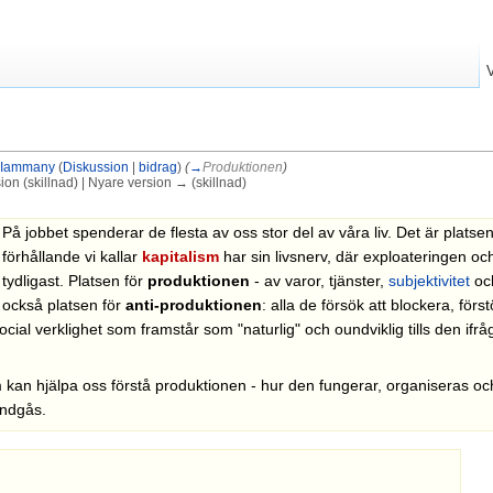
Iammany
(
Diskussion
|
bidrag
)
(
→
Produktionen
)
on (skillnad) | Nyare version → (skillnad)
På jobbet spenderar de flesta av oss stor del av våra liv. Det är platsen
förhållande vi kallar
kapitalism
har sin livsnerv, där exploateringen och
tydligast. Platsen för
produktionen
- av varor, tjänster,
subjektivitet
och
också platsen för
anti-produktionen
: alla de försök att blockera, för
cial verklighet som framstår som "naturlig" och oundviklig tills den ifrå
m kan hjälpa oss förstå produktionen - hur den fungerar, organiseras oc
undgås.